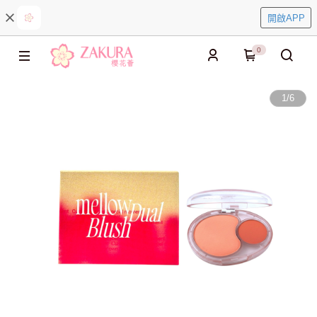
開啟APP
0
1
/
6