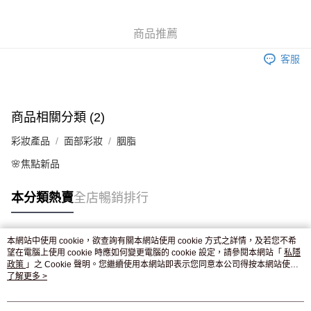
WeChat Pay
商品推薦
送貨方式
客服
JD京東物流，訂單確認發貨後2-4個工作天送達
運費表
滿 HK$250.00 或以上免運費
商品相關分類 (2)
彩妝產品
面部彩妝
胭脂
🌸焦點新品
本分類熱賣
全店暢銷排行
本網站中使用 cookie，欲查詢有關本網站使用 cookie 方式之詳情，及若您不希
熱門標籤
望在電腦上使用 cookie 時應如何變更電腦的 cookie 設定，請參閱本網站「
私隱
政策
」之 Cookie 聲明。您繼續使用本網站即表示您同意本公司得按本網站使用
條款之 Cookie 聲明使用 cookie。
了解更多 >
熱銷排行
最新商品
人氣推薦