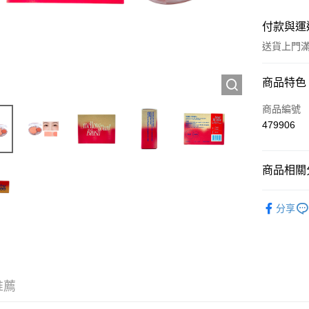
付款與運
送貨上門滿H
付款方式
商品特色
信用卡
商品編號
479906
Apple Pay
AlipayHK
商品相關分
WeChat P
彩妝產品
分享
🌸焦點新
送貨方式
JD京東物
滿 HK$2
推薦