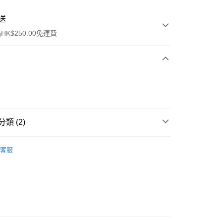
送
K$250.00免運費
類 (2)
ay
面部彩妝
胭脂
客服
品
流，訂單確認發貨後2-4個工作天送達
運費表
50.00 或以上免運費