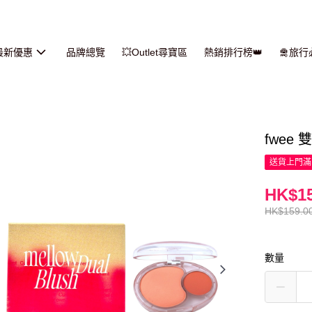
最新優惠
品牌總覽
💥Outlet尋寶區
熱銷排行榜👑
🛅旅
fwee 雙
送貨上門滿H
HK$15
HK$159.0
數量