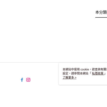
本分類
本網站中使用 cookie，欲查詢有關
設定，請參閱本網站「
私隱政策
」
用 cookie。
了解更多 >