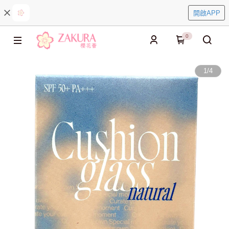
開啟APP
0
1
/
4