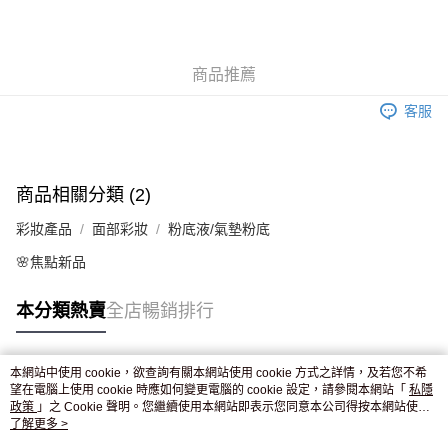
AlipayHK
WeChat Pay
商品推薦
送貨方式
客服
JD京東物流，訂單確認發貨後2-4個工作天送達
運費表
滿 HK$250.00 或以上免運費
商品相關分類 (2)
彩妝產品
面部彩妝
粉底液/氣墊粉底
🌸焦點新品
本分類熱賣
全店暢銷排行
本網站中使用 cookie，欲查詢有關本網站使用 cookie 方式之詳情，及若您不希
熱門標籤
望在電腦上使用 cookie 時應如何變更電腦的 cookie 設定，請參閱本網站「
私隱
政策
」之 Cookie 聲明。您繼續使用本網站即表示您同意本公司得按本網站使用
條款之 Cookie 聲明使用 cookie。
了解更多 >
熱銷排行
最新商品
人氣推薦