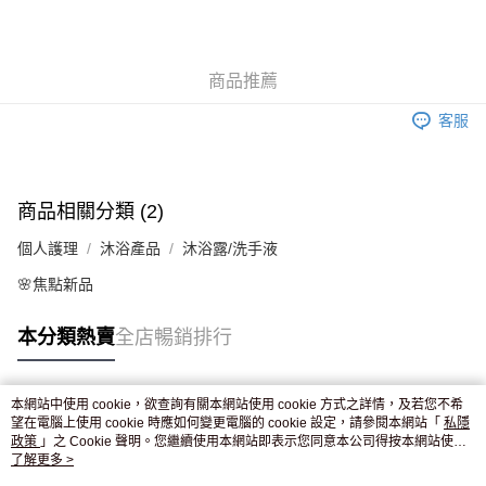
AlipayHK
WeChat Pay
商品推薦
送貨方式
客服
JD京東物流，訂單確認發貨後2-4個工作天送達
運費表
滿 HK$250.00 或以上免運費
商品相關分類 (2)
個人護理
沐浴產品
沐浴露/洗手液
🌸焦點新品
本分類熱賣
全店暢銷排行
本網站中使用 cookie，欲查詢有關本網站使用 cookie 方式之詳情，及若您不希
熱門標籤
望在電腦上使用 cookie 時應如何變更電腦的 cookie 設定，請參閱本網站「
私隱
政策
」之 Cookie 聲明。您繼續使用本網站即表示您同意本公司得按本網站使用
條款之 Cookie 聲明使用 cookie。
了解更多 >
熱銷排行
最新商品
人氣推薦