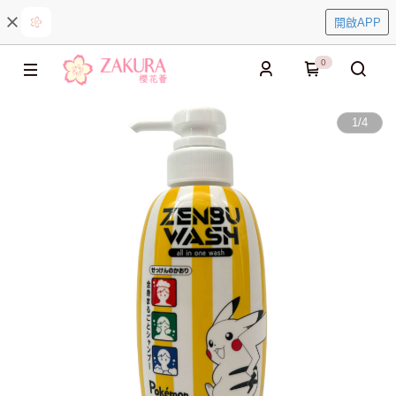
開啟APP
0
1
/
4