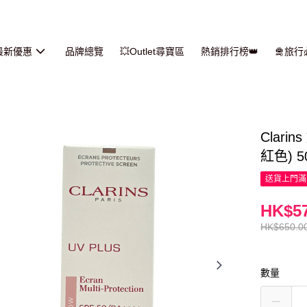
最新優惠
品牌總覽
💥Outlet尋寶區
熱銷排行榜👑
🛅旅
Clari
紅色) 5
送貨上門滿H
HK$57
HK$650.0
數量