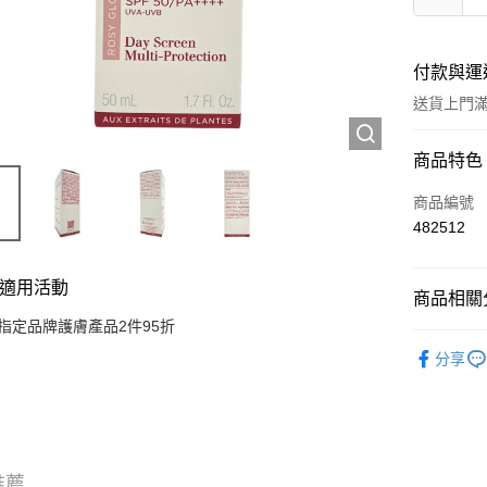
付款與運
送貨上門滿H
付款方式
商品特色
信用卡
商品編號
482512
Apple Pay
AlipayHK
適用活動
商品相關分
WeChat P
指定品牌護膚產品2件95折
護膚保養
分享
🌸焦點新
送貨方式
JD京東物
滿 HK$2
推薦