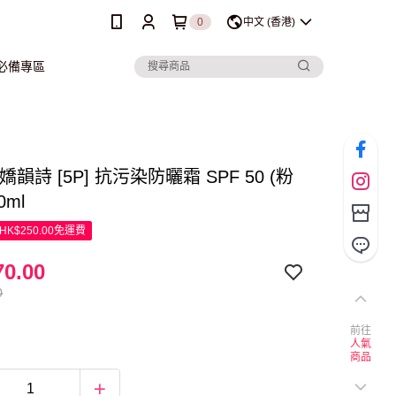
0
中文 (香港)
行必備專區
ns 嬌韻詩 [5P] 抗污染防曬霜 SPF 50 (粉
0ml
K$250.00免運費
0.00
0
前往
人氣
商品