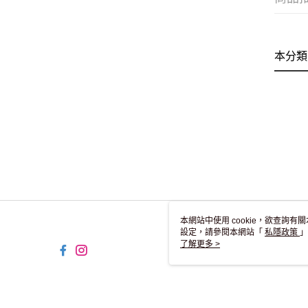
本分類
本網站中使用 cookie，欲查詢有關
設定，請參閱本網站「
私隱政策
」
用 cookie。
了解更多 >