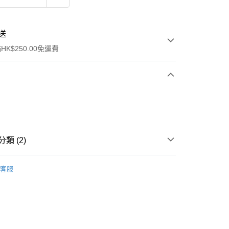
送
K$250.00免運費
類 (2)
ay
防曬護理
防曬乳/霜
客服
品
流，訂單確認發貨後2-4個工作天送達
運費表
50.00 或以上免運費