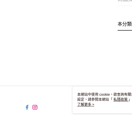
本分類
本網站中使用 cookie，欲查詢有關
設定，請參閱本網站「
私隱政策
」
用 cookie。
了解更多 >