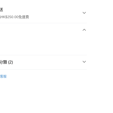
送
K$250.00免運費
類 (2)
ay
沐浴產品
沐浴露/洗手液
客服
品
流，訂單確認發貨後2-4個工作天送達
運費表
50.00 或以上免運費