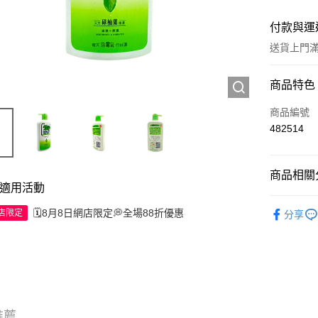
付款與運
送貨上門滿H
付款方式
商品特色
信用卡
商品編號
482514
Apple Pay
AlipayHK
商品相關分
適用活動
WeChat P
個人護理
🗓️8月8日網店限定💭全場88折優惠
網店限定
分享
🌸焦點新
送貨方式
JD京東物
滿 HK$2
推薦