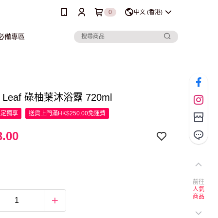
0
中文 (香港)
行必備專區
o Leaf 碌柚葉沐浴露 720ml
限定
獨享
送貨上門滿HK$250.00免運費
.00
前往
人氣
商品