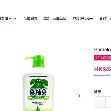
最新優惠
品牌總覽
💥Outlet尋寶區
熱銷排行榜👑
🛅旅
Pomel
8月8網店
HK$43
HK$55.00
數量