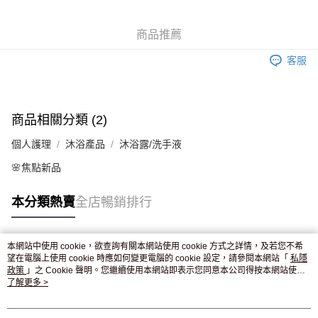
WeChat Pay
商品推薦
送貨方式
客服
JD京東物流，訂單確認發貨後2-4個工作天送達
運費表
滿 HK$250.00 或以上免運費
商品相關分類 (2)
個人護理
沐浴產品
沐浴露/洗手液
🌸焦點新品
本分類熱賣
全店暢銷排行
本網站中使用 cookie，欲查詢有關本網站使用 cookie 方式之詳情，及若您不希
熱門標籤
望在電腦上使用 cookie 時應如何變更電腦的 cookie 設定，請參閱本網站「
私隱
政策
」之 Cookie 聲明。您繼續使用本網站即表示您同意本公司得按本網站使用
條款之 Cookie 聲明使用 cookie。
了解更多 >
熱銷排行
最新商品
人氣推薦