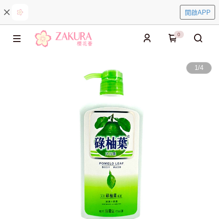
開啟APP
0
1
/
4