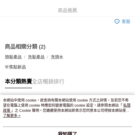
WeChat Pay
商品推薦
送貨方式
客服
JD京東物流，訂單確認發貨後2-4個工作天送達
運費表
滿 HK$250.00 或以上免運費
商品相關分類 (2)
頭髮產品
洗髮產品
洗頭水
🌸焦點新品
本分類熱賣
全店暢銷排行
本網站中使用 cookie，欲查詢有關本網站使用 cookie 方式之詳情，及若您不希
熱門標籤
望在電腦上使用 cookie 時應如何變更電腦的 cookie 設定，請參閱本網站「
私隱
政策
」之 Cookie 聲明。您繼續使用本網站即表示您同意本公司得按本網站使用
條款之 Cookie 聲明使用 cookie。
了解更多 >
熱銷排行
最新商品
人氣推薦
我知道了