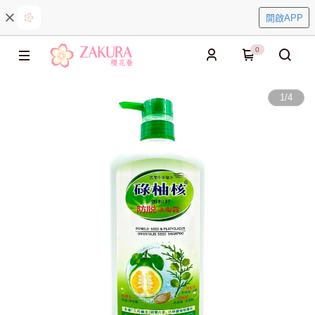
開啟APP
0
1
/
4