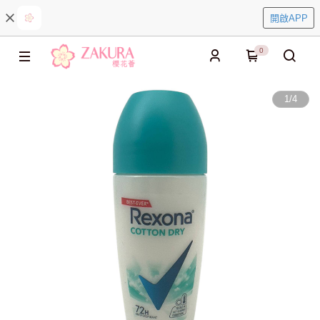
開啟APP
0
1
/
4