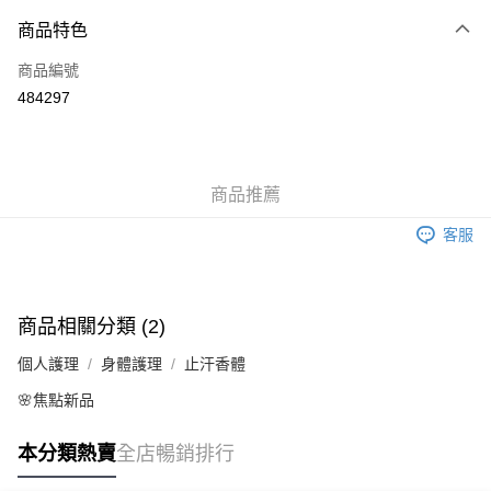
付款方式
商品特色
信用卡
商品編號
Apple Pay
484297
AlipayHK
WeChat Pay
商品推薦
送貨方式
客服
JD京東物流，訂單確認發貨後2-4個工作天送達
運費表
滿 HK$250.00 或以上免運費
商品相關分類 (2)
個人護理
身體護理
止汗香體
🌸焦點新品
本分類熱賣
全店暢銷排行