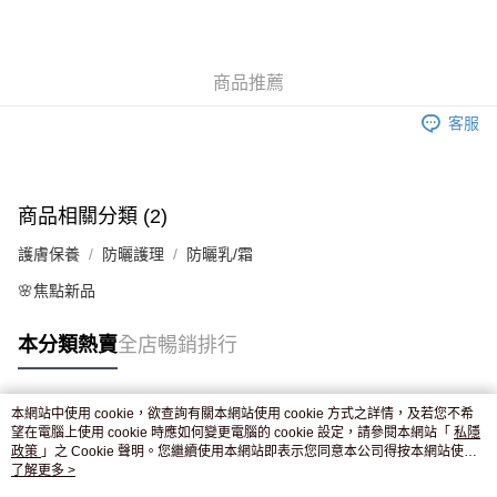
AlipayHK
WeChat Pay
商品推薦
送貨方式
客服
JD京東物流，訂單確認發貨後2-4個工作天送達
運費表
滿 HK$250.00 或以上免運費
商品相關分類 (2)
護膚保養
防曬護理
防曬乳/霜
🌸焦點新品
本分類熱賣
全店暢銷排行
本網站中使用 cookie，欲查詢有關本網站使用 cookie 方式之詳情，及若您不希
熱門標籤
望在電腦上使用 cookie 時應如何變更電腦的 cookie 設定，請參閱本網站「
私隱
政策
」之 Cookie 聲明。您繼續使用本網站即表示您同意本公司得按本網站使用
條款之 Cookie 聲明使用 cookie。
了解更多 >
熱銷排行
最新商品
人氣推薦