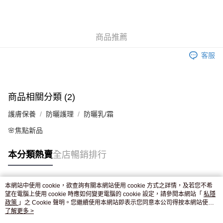
AlipayHK
WeChat Pay
商品推薦
送貨方式
客服
JD京東物流，訂單確認發貨後2-4個工作天送達
運費表
滿 HK$250.00 或以上免運費
商品相關分類 (2)
護膚保養
防曬護理
防曬乳/霜
🌸焦點新品
本分類熱賣
全店暢銷排行
本網站中使用 cookie，欲查詢有關本網站使用 cookie 方式之詳情，及若您不希
熱門標籤
望在電腦上使用 cookie 時應如何變更電腦的 cookie 設定，請參閱本網站「
私隱
政策
」之 Cookie 聲明。您繼續使用本網站即表示您同意本公司得按本網站使用
條款之 Cookie 聲明使用 cookie。
了解更多 >
熱銷排行
最新商品
人氣推薦