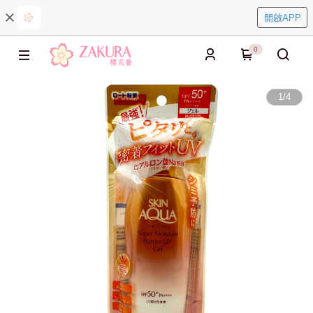
開啟APP
0
1
/
4