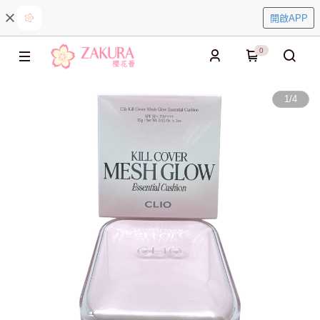
開啟APP
0
1
/
4