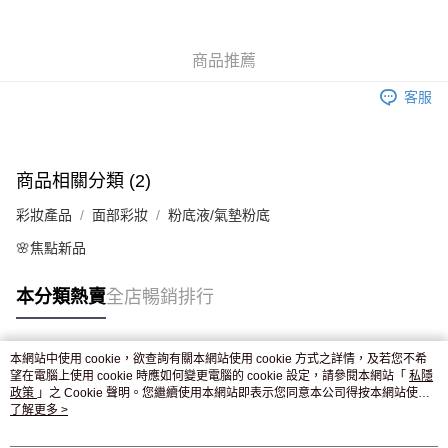
WeChat Pay
商品推薦
送貨方式
客服
JD京東物流，訂單確認發貨後2-4個工作天送達
運費表
滿 HK$250.00 或以上免運費
商品相關分類 (2)
彩妝產品
面部彩妝
粉底液/氣墊粉底
🌸焦點新品
本分類熱賣
全店暢銷排行
本網站中使用 cookie，欲查詢有關本網站使用 cookie 方式之詳情，及若您不希
熱門標籤
望在電腦上使用 cookie 時應如何變更電腦的 cookie 設定，請參閱本網站「
私隱
政策
」之 Cookie 聲明。您繼續使用本網站即表示您同意本公司得按本網站使用
條款之 Cookie 聲明使用 cookie。
了解更多 >
熱銷排行
最新商品
人氣推薦