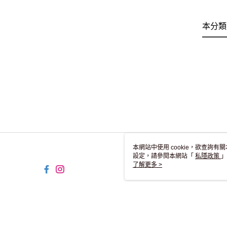
本分類
本網站中使用 cookie，欲查詢有關
設定，請參閱本網站「
私隱政策
」
用 cookie。
了解更多 >