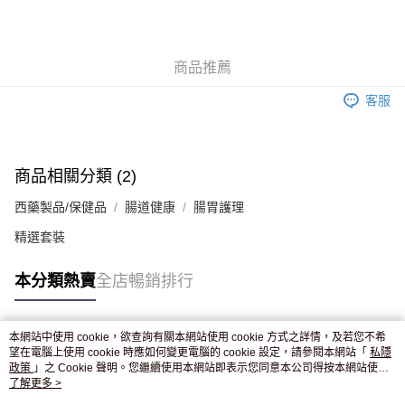
AlipayHK
WeChat Pay
商品推薦
送貨方式
客服
JD京東物流，訂單確認發貨後2-4個工作天送達
運費表
滿 HK$250.00 或以上免運費
付款後門市自取，訂單確認後2-4個工作天到店，7天內取。逾期後
商品相關分類 (2)
訂單作廢，並不會安排重寄
西藥製品/保健品
腸道健康
腸胃護理
免運費
精選套裝
本分類熱賣
全店暢銷排行
本網站中使用 cookie，欲查詢有關本網站使用 cookie 方式之詳情，及若您不希
熱門標籤
望在電腦上使用 cookie 時應如何變更電腦的 cookie 設定，請參閱本網站「
私隱
政策
」之 Cookie 聲明。您繼續使用本網站即表示您同意本公司得按本網站使用
條款之 Cookie 聲明使用 cookie。
了解更多 >
熱銷排行
最新商品
人氣推薦