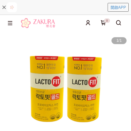
開啟APP
0
1
/
1