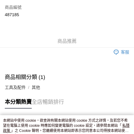
商品編號
Apple Pay
487185
AlipayHK
WeChat Pay
商品推薦
送貨方式
客服
JD京東物流，訂單確認發貨後2-4個工作天送達
運費表
滿 HK$250.00 或以上免運費
商品相關分類 (1)
工具及配件
其他
本分類熱賣
全店暢銷排行
本網站中使用 cookie，欲查詢有關本網站使用 cookie 方式之詳情，及若您不希
熱門標籤
望在電腦上使用 cookie 時應如何變更電腦的 cookie 設定，請參閱本網站「
私隱
政策
」之 Cookie 聲明。您繼續使用本網站即表示您同意本公司得按本網站使用