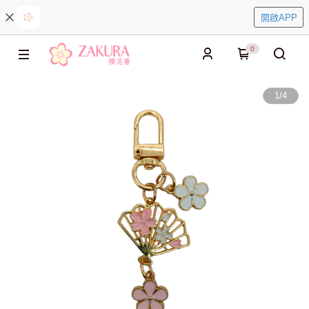
開啟APP
0
1
/
4