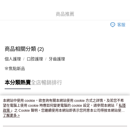
WeChat Pay
商品推薦
送貨方式
客服
JD京東物流，訂單確認發貨後2-4個工作天送達
運費表
滿 HK$250.00 或以上免運費
商品相關分類 (2)
個人護理
口腔護理
牙齒護理
🌸焦點新品
本分類熱賣
全店暢銷排行
本網站中使用 cookie，欲查詢有關本網站使用 cookie 方式之詳情，及若您不希
熱門標籤
望在電腦上使用 cookie 時應如何變更電腦的 cookie 設定，請參閱本網站「
私隱
政策
」之 Cookie 聲明。您繼續使用本網站即表示您同意本公司得按本網站使用
條款之 Cookie 聲明使用 cookie。
了解更多 >
熱銷排行
最新商品
人氣推薦