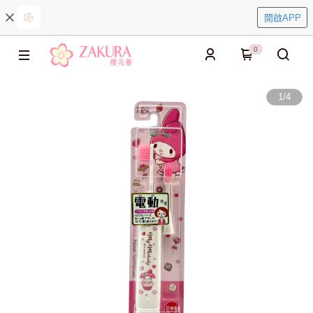
開啟APP
0
1
/
4