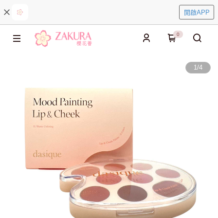
開啟APP
0
1
/
4