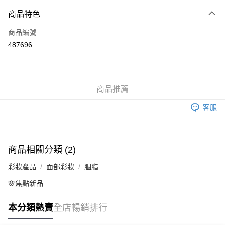
付款方式
商品特色
信用卡
商品編號
Apple Pay
487696
AlipayHK
WeChat Pay
商品推薦
送貨方式
客服
JD京東物流，訂單確認發貨後2-4個工作天送達
運費表
滿 HK$250.00 或以上免運費
商品相關分類 (2)
彩妝產品
面部彩妝
胭脂
🌸焦點新品
本分類熱賣
全店暢銷排行