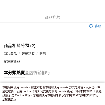
AlipayHK
WeChat Pay
商品推薦
送貨方式
客服
JD京東物流，訂單確認發貨後2-4個工作天送達
運費表
滿 HK$250.00 或以上免運費
商品相關分類 (2)
彩妝產品
眼部彩妝
眼影
🌸焦點新品
本分類熱賣
全店暢銷排行
本網站中使用 cookie，欲查詢有關本網站使用 cookie 方式之詳情，及若您不希
熱門標籤
望在電腦上使用 cookie 時應如何變更電腦的 cookie 設定，請參閱本網站「
私隱
政策
」之 Cookie 聲明。您繼續使用本網站即表示您同意本公司得按本網站使用
條款之 Cookie 聲明使用 cookie。
了解更多 >
熱銷排行
最新商品
人氣推薦