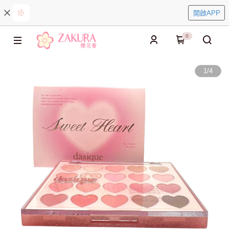
開啟APP
0
1
/
4