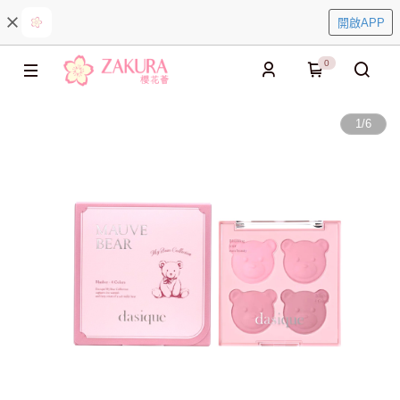
開啟APP
0
1
/
6