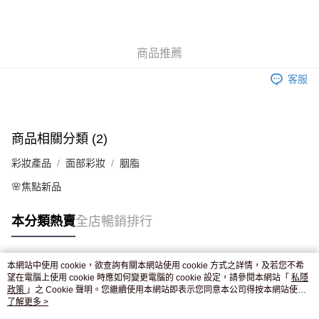
AlipayHK
WeChat Pay
商品推薦
送貨方式
客服
JD京東物流，訂單確認發貨後2-4個工作天送達
運費表
滿 HK$250.00 或以上免運費
商品相關分類 (2)
彩妝產品
面部彩妝
胭脂
🌸焦點新品
本分類熱賣
全店暢銷排行
本網站中使用 cookie，欲查詢有關本網站使用 cookie 方式之詳情，及若您不希
熱門標籤
望在電腦上使用 cookie 時應如何變更電腦的 cookie 設定，請參閱本網站「
私隱
政策
」之 Cookie 聲明。您繼續使用本網站即表示您同意本公司得按本網站使用
條款之 Cookie 聲明使用 cookie。
了解更多 >
熱銷排行
最新商品
人氣推薦