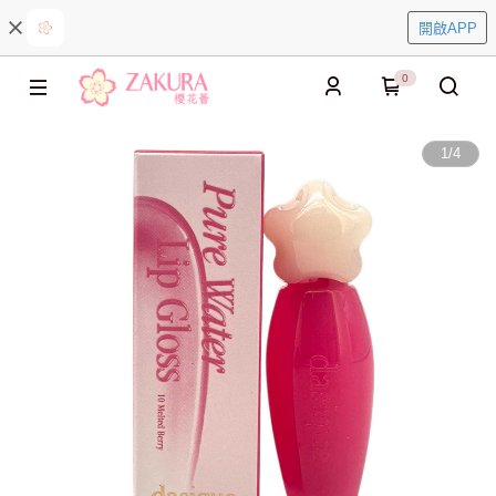
開啟APP
0
1
/
4