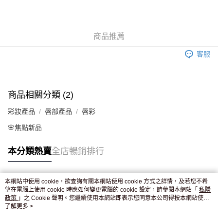
AlipayHK
WeChat Pay
商品推薦
送貨方式
客服
JD京東物流，訂單確認發貨後2-4個工作天送達
運費表
滿 HK$250.00 或以上免運費
商品相關分類 (2)
彩妝產品
唇部產品
唇彩
🌸焦點新品
本分類熱賣
全店暢銷排行
本網站中使用 cookie，欲查詢有關本網站使用 cookie 方式之詳情，及若您不希
熱門標籤
望在電腦上使用 cookie 時應如何變更電腦的 cookie 設定，請參閱本網站「
私隱
政策
」之 Cookie 聲明。您繼續使用本網站即表示您同意本公司得按本網站使用
條款之 Cookie 聲明使用 cookie。
了解更多 >
熱銷排行
最新商品
人氣推薦