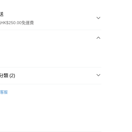
送
K$250.00免運費
類 (2)
ay
件
美容工具
其他
客服
品
流，訂單確認發貨後2-4個工作天送達
運費表
50.00 或以上免運費