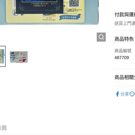
付款與運
送貨上門滿H
付款方式
商品特色
信用卡
商品編號
487709
Apple Pay
AlipayHK
商品相關分
WeChat P
工具及配
分享
🌸焦點新
送貨方式
JD京東物
滿 HK$2
推薦