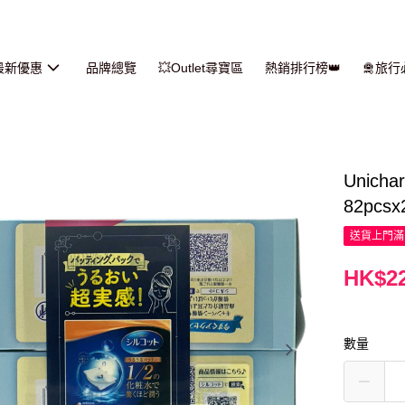
最新優惠
品牌總覽
💥Outlet尋寶區
熱銷排行榜👑
🛅旅
Unic
82pcsx
送貨上門滿H
HK$22
數量