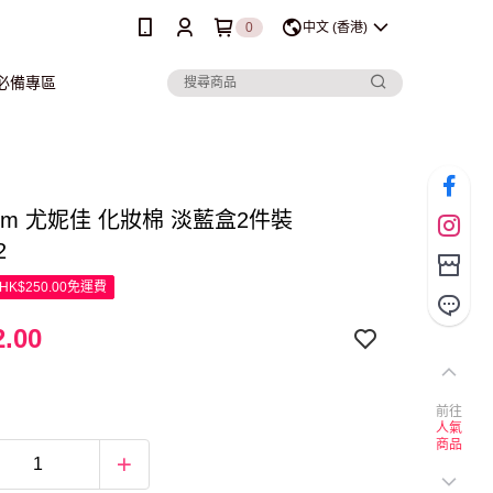
0
中文 (香港)
行必備專區
harm 尤妮佳 化妝棉 淡藍盒2件裝
2
K$250.00免運費
.00
前往
人氣
商品