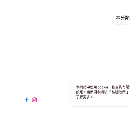
本分類
本網站中使用 cookie，欲查詢有關
設定，請參閱本網站「
私隱政策
」
用 cookie。
了解更多 >