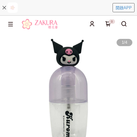
開啟APP
0
1
/
4