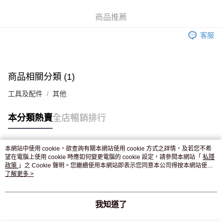
WeChat Pay
商品推薦
送貨方式
客服
JD京東物流，訂單確認發貨後2-4個工作天送達
運費表
滿 HK$250.00 或以上免運費
商品相關分類 (1)
工具及配件
其他
本分類熱賣
全店暢銷排行
本網站中使用 cookie，欲查詢有關本網站使用 cookie 方式之詳情，及若您不希
熱門標籤
望在電腦上使用 cookie 時應如何變更電腦的 cookie 設定，請參閱本網站「
私隱
政策
」之 Cookie 聲明。您繼續使用本網站即表示您同意本公司得按本網站使用
條款之 Cookie 聲明使用 cookie。
了解更多 >
熱銷排行
最新商品
人氣推薦
我知道了