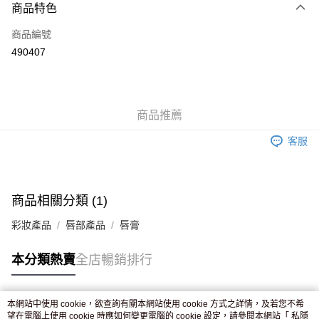
商品特色
信用卡
商品編號
Apple Pay
490407
AlipayHK
WeChat Pay
商品推薦
送貨方式
客服
JD京東物流，訂單確認發貨後2-4個工作天送達
運費表
滿 HK$250.00 或以上免運費
商品相關分類 (1)
彩妝產品
唇部產品
唇膏
本分類熱賣
全店暢銷排行
本網站中使用 cookie，欲查詢有關本網站使用 cookie 方式之詳情，及若您不希
熱門標籤
望在電腦上使用 cookie 時應如何變更電腦的 cookie 設定，請參閱本網站「
私隱