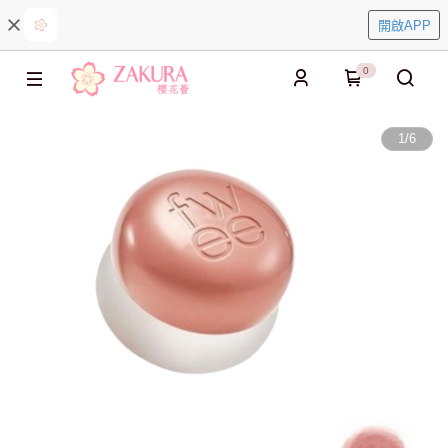
開啟APP
0
1
/
6