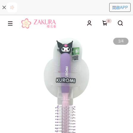
開啟APP
0
1
/
4