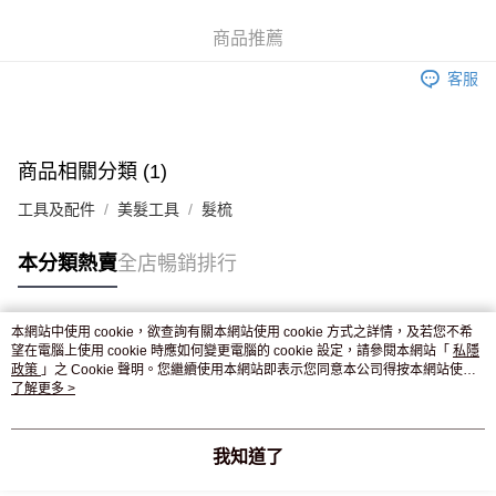
WeChat Pay
商品推薦
送貨方式
客服
JD京東物流，訂單確認發貨後2-4個工作天送達
運費表
滿 HK$250.00 或以上免運費
商品相關分類 (1)
工具及配件
美髮工具
髮梳
本分類熱賣
全店暢銷排行
本網站中使用 cookie，欲查詢有關本網站使用 cookie 方式之詳情，及若您不希
熱門標籤
望在電腦上使用 cookie 時應如何變更電腦的 cookie 設定，請參閱本網站「
私隱
政策
」之 Cookie 聲明。您繼續使用本網站即表示您同意本公司得按本網站使用
條款之 Cookie 聲明使用 cookie。
了解更多 >
熱銷排行
最新商品
人氣推薦
我知道了