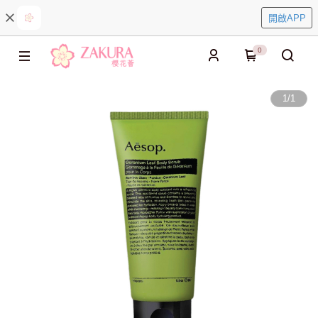
開啟APP
0
1
/
1