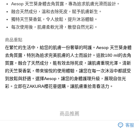
WeChat Pay
Aesop 天竺葵身體去角質露，專為追求肌膚光滑而設計。
融合天然成分，溫和去除死皮，賦予肌膚新生。
送貨方式
獨特天竺葵香氣，令人放鬆，提升沐浴體驗。
每次使用後，肌膚柔軟光滑，散發自然光彩。
JD京東物流，訂單確認發貨後2-4個工作天送達
運費表
滿 HK$250.00 或以上免運費
商品重點
付款後門市自取，訂單確認後2-4個工作天到店，7天內取。逾期後
在繁忙的生活中，給您的肌膚一份奢華的呵護。Aesop 天竺葵身體
訂單作廢，並不會安排重寄
去角質露，特別為追求完美肌膚的人士而設計。這款180 ml的去角
質露，融合了天然成分，能有效去除死皮，讓肌膚重現光澤。清新
免運費
的天竺葵香氣，帶來愉悅的使用體驗，讓您在每一次沐浴中都感受
到放鬆與舒適。選擇Aesop，讓您的身體護理升級，展現自信光
彩。立即在ZAKURA櫻花薈選購，讓肌膚重拾青春活力。
商品推薦
客服