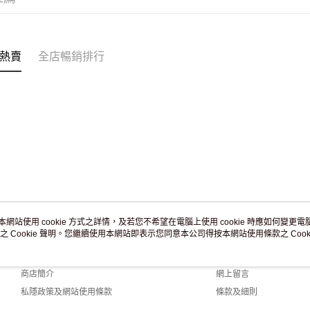
訂單作廢
免運費
熱賣
全店暢銷排行
本網站使用 cookie 方式之詳情，及若您不希望在電腦上使用 cookie 時應如何變更電腦的
之 Cookie 聲明。您繼續使用本網站即表示您同意本公司得按本網站使用條款之 Cooki
關於我們
客戶服務
品牌故事
購物說明
商店簡介
網上留言
私隱政策及網站使用條款
條款及細則