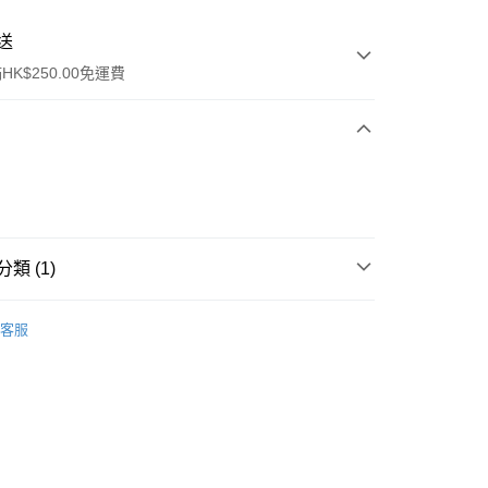
送
K$250.00免運費
類 (1)
ay
面部精華
精華
客服
流，訂單確認發貨後2-4個工作天送達
運費表
50.00 或以上免運費
自取，訂單確認後2-4個工作天到店，7天內取。逾期後