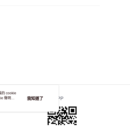
，並不會安排重寄
 cookie
e 聲明使
我知道了
官方APP