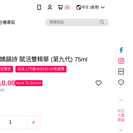
0
中文 (香港)
行必備專區
ns 嬌韻詩 賦活雙精華 (第九代) 75ml
限定
獨享
送貨上門滿HK$250.00免運費
0.00
Back To School
.00
前往
人氣
商品