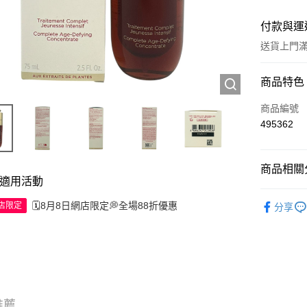
付款與運
送貨上門滿H
付款方式
商品特色
信用卡
商品編號
495362
Apple Pay
AlipayHK
商品相關分
適用活動
WeChat P
護膚保養
🗓️8月8日網店限定💭全場88折優惠
網店限定
分享
送貨方式
JD京東物
滿 HK$2
付款後門市
推薦