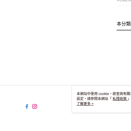
本分類
本網站中使用 cookie，欲查詢有關
設定，請參閱本網站「
私隱政策
」
用 cookie。
了解更多 >