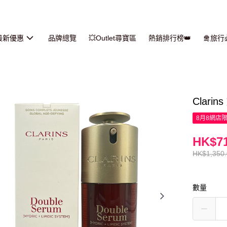
最新優惠
品牌總覽
💥Outlet尋寶區
熱銷排行榜👑
🛅旅
Clari
8月8網店
HK$71
HK$1,350
數量