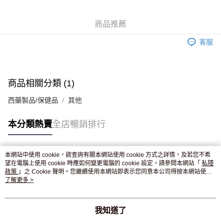
WeChat Pay
商品推薦
送貨方式
客服
JD京東物流，訂單確認發貨後2-4個工作天送達
運費表
滿 HK$250.00 或以上免運費
商品相關分類 (1)
西藥製品/保健品
其他
本分類熱賣
全店暢銷排行
本網站中使用 cookie，欲查詢有關本網站使用 cookie 方式之詳情，及若您不希
熱門標籤
望在電腦上使用 cookie 時應如何變更電腦的 cookie 設定，請參閱本網站「
私隱
政策
」之 Cookie 聲明。您繼續使用本網站即表示您同意本公司得按本網站使用
條款之 Cookie 聲明使用 cookie。
了解更多 >
熱銷排行
最新商品
人氣推薦
我知道了