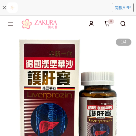
開啟APP
0
1
/
4