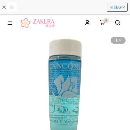
開啟APP
0
1
/
4