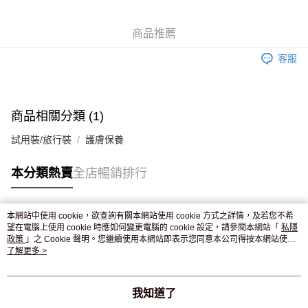
WeChat Pay
商品推薦
送貨方式
客服
JD京東物流，訂單確認發貨後2-4個工作天送達
運費表
滿 HK$250.00 或以上免運費
商品相關分類 (1)
試用裝/旅行裝
護膚保養
本分類熱賣
全店暢銷排行
本網站中使用 cookie，欲查詢有關本網站使用 cookie 方式之詳情，及若您不希
熱門標籤
望在電腦上使用 cookie 時應如何變更電腦的 cookie 設定，請參閱本網站「
私隱
政策
」之 Cookie 聲明。您繼續使用本網站即表示您同意本公司得按本網站使用
條款之 Cookie 聲明使用 cookie。
了解更多 >
熱銷排行
最新商品
人氣推薦
我知道了