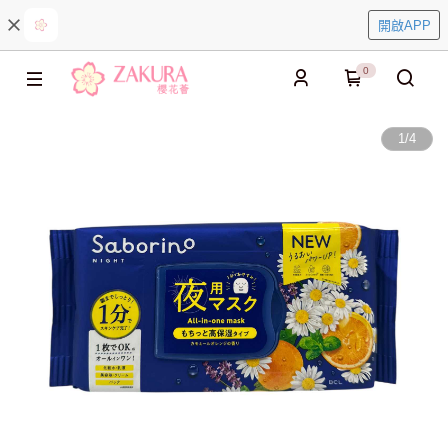
開啟APP
0
1
/
4