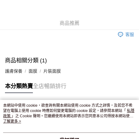
AlipayHK
WeChat Pay
商品推薦
送貨方式
客服
JD京東物流，訂單確認發貨後2-4個工作天送達
運費表
滿 HK$250.00 或以上免運費
商品相關分類 (1)
護膚保養
面膜
片裝面膜
本分類熱賣
全店暢銷排行
本網站中使用 cookie，欲查詢有關本網站使用 cookie 方式之詳情，及若您不希
熱門標籤
望在電腦上使用 cookie 時應如何變更電腦的 cookie 設定，請參閱本網站「
私隱
政策
」之 Cookie 聲明。您繼續使用本網站即表示您同意本公司得按本網站使用
條款之 Cookie 聲明使用 cookie。
了解更多 >
熱銷排行
最新商品
人氣推薦