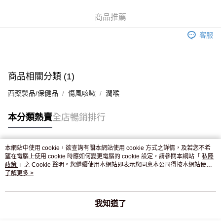
WeChat Pay
商品推薦
送貨方式
客服
JD京東物流，訂單確認發貨後2-4個工作天送達
運費表
滿 HK$250.00 或以上免運費
商品相關分類 (1)
西藥製品/保健品
傷風咳嗽
潤喉
本分類熱賣
全店暢銷排行
本網站中使用 cookie，欲查詢有關本網站使用 cookie 方式之詳情，及若您不希
熱門標籤
望在電腦上使用 cookie 時應如何變更電腦的 cookie 設定，請參閱本網站「
私隱
政策
」之 Cookie 聲明。您繼續使用本網站即表示您同意本公司得按本網站使用
條款之 Cookie 聲明使用 cookie。
了解更多 >
熱銷排行
最新商品
人氣推薦
我知道了