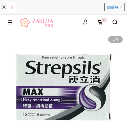
開啟APP
0
1
/
4