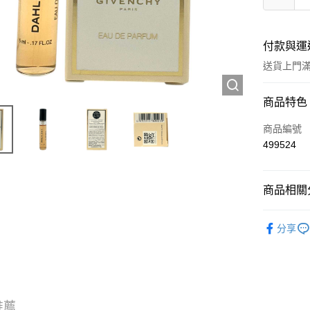
付款與運
送貨上門滿H
付款方式
商品特色
信用卡
商品編號
499524
Apple Pay
AlipayHK
商品相關分
WeChat P
試用裝/旅
分享
送貨方式
JD京東物
滿 HK$2
推薦