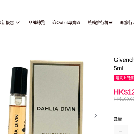
最新優惠
品牌總覽
💥Outlet尋寶區
熱銷排行榜👑
🛅旅
Given
5ml
送貨上門滿H
HK$12
HK$199.0
數量