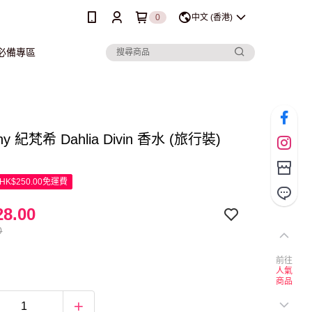
0
中文 (香港)
行必備專區
chy 紀梵希 Dahlia Divin 香水 (旅行裝)
K$250.00免運費
8.00
0
前往
人氣
商品