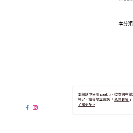
本分類
本網站中使用 cookie，欲查詢有關
設定，請參閱本網站「
私隱政策
」
用 cookie。
了解更多 >