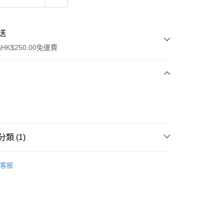
送
K$250.00免運費
類 (1)
ay
行裝
香水香薰
客服
流，訂單確認發貨後2-4個工作天送達
運費表
50.00 或以上免運費