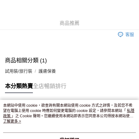
AlipayHK
WeChat Pay
商品推薦
送貨方式
客服
JD京東物流，訂單確認發貨後2-4個工作天送達
運費表
滿 HK$250.00 或以上免運費
商品相關分類 (1)
試用裝/旅行裝
護膚保養
本分類熱賣
全店暢銷排行
本網站中使用 cookie，欲查詢有關本網站使用 cookie 方式之詳情，及若您不希
熱門標籤
望在電腦上使用 cookie 時應如何變更電腦的 cookie 設定，請參閱本網站「
私隱
政策
」之 Cookie 聲明。您繼續使用本網站即表示您同意本公司得按本網站使用
條款之 Cookie 聲明使用 cookie。
了解更多 >
熱銷排行
最新商品
人氣推薦