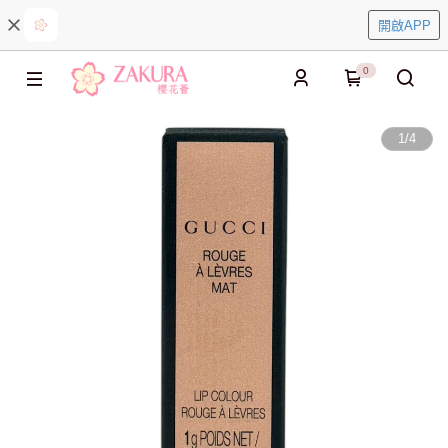
開啟APP
0
1
/
4