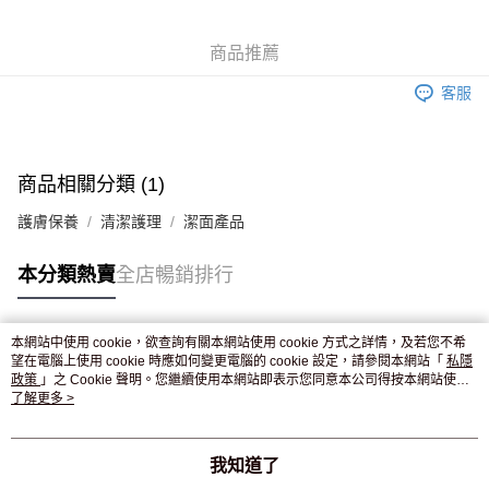
WeChat Pay
商品推薦
送貨方式
客服
JD京東物流，訂單確認發貨後2-4個工作天送達
運費表
滿 HK$250.00 或以上免運費
商品相關分類 (1)
護膚保養
清潔護理
潔面產品
本分類熱賣
全店暢銷排行
本網站中使用 cookie，欲查詢有關本網站使用 cookie 方式之詳情，及若您不希
熱門標籤
望在電腦上使用 cookie 時應如何變更電腦的 cookie 設定，請參閱本網站「
私隱
政策
」之 Cookie 聲明。您繼續使用本網站即表示您同意本公司得按本網站使用
條款之 Cookie 聲明使用 cookie。
了解更多 >
熱銷排行
最新商品
人氣推薦
我知道了