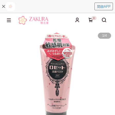
開啟APP
0
1
/
4