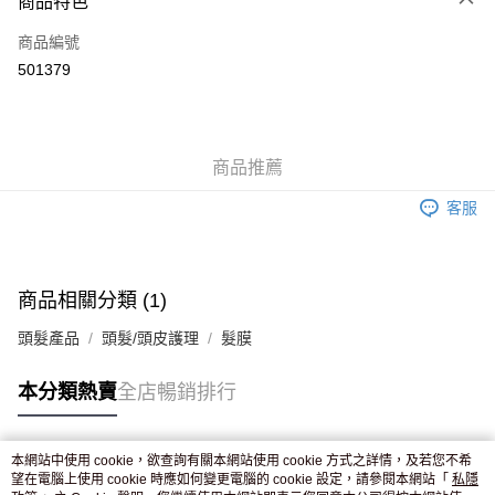
商品特色
信用卡
商品編號
Apple Pay
501379
AlipayHK
WeChat Pay
商品推薦
送貨方式
客服
JD京東物流，訂單確認發貨後2-4個工作天送達
運費表
滿 HK$250.00 或以上免運費
商品相關分類 (1)
頭髮產品
頭髮/頭皮護理
髮膜
本分類熱賣
全店暢銷排行
本網站中使用 cookie，欲查詢有關本網站使用 cookie 方式之詳情，及若您不希
熱門標籤
望在電腦上使用 cookie 時應如何變更電腦的 cookie 設定，請參閱本網站「
私隱