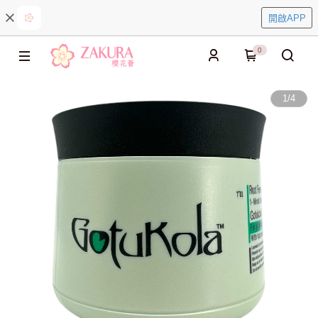
開啟APP
0
1
/
4