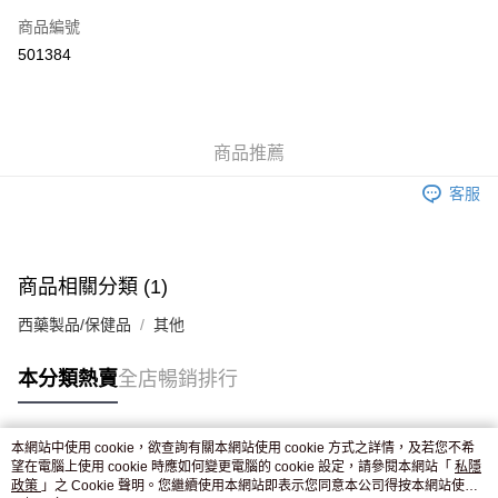
商品編號
Apple Pay
501384
AlipayHK
WeChat Pay
商品推薦
送貨方式
客服
JD京東物流，訂單確認發貨後2-4個工作天送達
運費表
滿 HK$250.00 或以上免運費
商品相關分類 (1)
西藥製品/保健品
其他
本分類熱賣
全店暢銷排行
本網站中使用 cookie，欲查詢有關本網站使用 cookie 方式之詳情，及若您不希
熱門標籤
望在電腦上使用 cookie 時應如何變更電腦的 cookie 設定，請參閱本網站「
私隱
政策
」之 Cookie 聲明。您繼續使用本網站即表示您同意本公司得按本網站使用