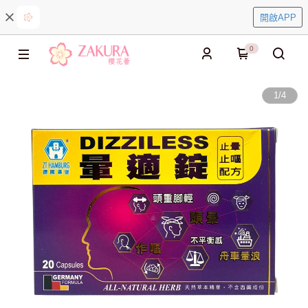
開啟APP
0
1
/
4