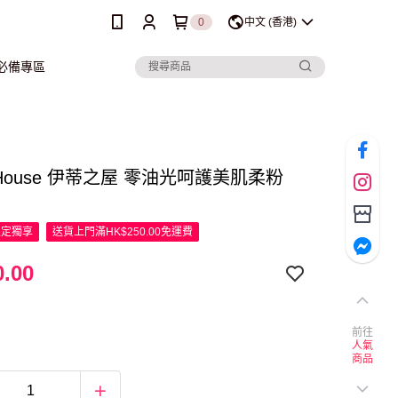
0
中文 (香港)
行必備專區
e House 伊蒂之屋 零油光呵護美肌柔粉
限定
獨享
送貨上門滿HK$250.00免運費
.00
前往
人氣
商品