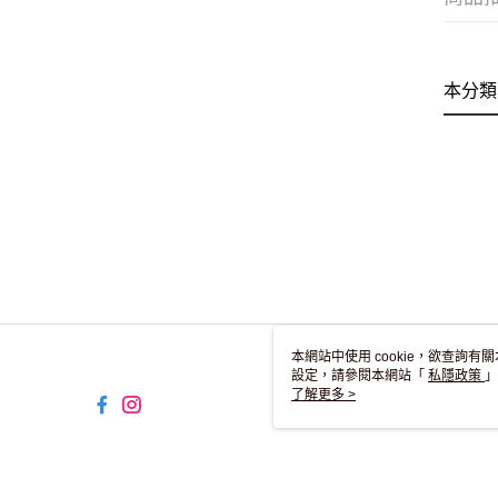
本分類
本網站中使用 cookie，欲查詢有關
設定，請參閱本網站「
私隱政策
」
用 cookie。
了解更多 >