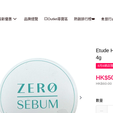
最新優惠
品牌總覽
💥Outlet尋寶區
熱銷排行榜👑
🛅旅
Etud
4g
8月8網店
HK$50
HK$60.00
數量