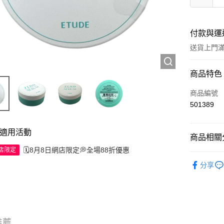
付款與運
送貨上門滿H
付款方式
商品特色
信用卡
商品編號
501389
Apple Pay
AlipayHK
適用活動
商品相關分
WeChat P
🗓️8月8日網店限定💭全場88折優惠
網店限定
彩妝產品
分享
送貨方式
JD京東物
滿 HK$2
推薦