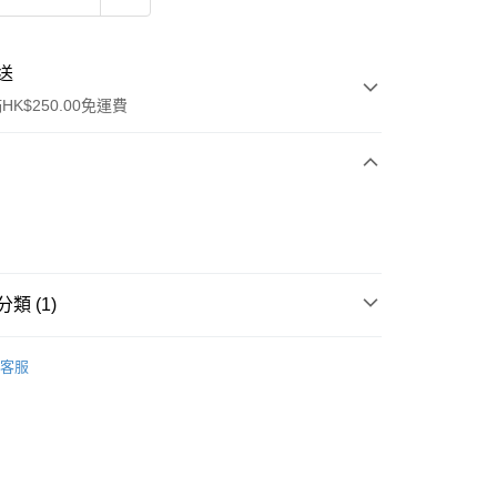
送
K$250.00免運費
類 (1)
ay
面部彩妝
散粉/粉餅
客服
流，訂單確認發貨後2-4個工作天送達
運費表
50.00 或以上免運費