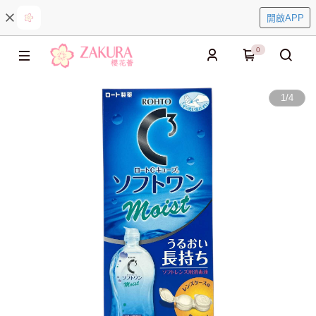
開啟APP
0
1
/
4