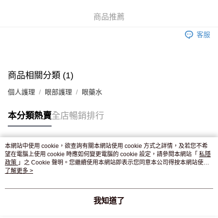
WeChat Pay
商品推薦
送貨方式
客服
JD京東物流，訂單確認發貨後2-4個工作天送達
運費表
滿 HK$250.00 或以上免運費
商品相關分類 (1)
個人護理
眼部護理
眼藥水
本分類熱賣
全店暢銷排行
本網站中使用 cookie，欲查詢有關本網站使用 cookie 方式之詳情，及若您不希
熱門標籤
望在電腦上使用 cookie 時應如何變更電腦的 cookie 設定，請參閱本網站「
私隱
政策
」之 Cookie 聲明。您繼續使用本網站即表示您同意本公司得按本網站使用
條款之 Cookie 聲明使用 cookie。
了解更多 >
熱銷排行
最新商品
人氣推薦
我知道了