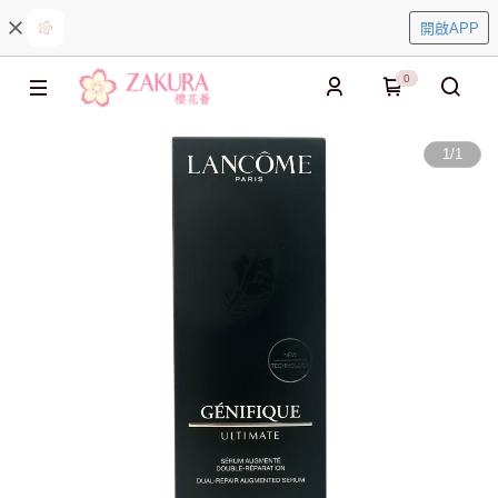
開啟APP
0
1
/
1