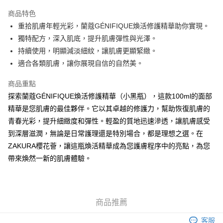
AlipayHK
商品特色
WeChat Pay
重拾肌膚年輕光彩，蘭蔻GÉNIFIQUE煥活修護精華助你實現。
獨特配方，深入肌底，提升肌膚彈性與光澤。
送貨方式
持續使用，明顯減淡細紋，讓肌膚更顯緊緻。
適合各類肌膚，讓你展現自信的自然美。
JD京東物流，訂單確認發貨後2-4個工作天送達
運費表
滿 HK$250.00 或以上免運費
商品重點
付款後門市自取，訂單確認後2-4個工作天到店，7天內取。逾期後
探索蘭蔻GÉNIFIQUE煥活修護精華（小黑瓶），這款100ml的面部
訂單作廢，並不會安排重寄
精華是您肌膚的最佳夥伴。它以其卓越的修護力，幫助恢復肌膚的
青春光彩，提升細緻度和彈性。輕盈的質地迅速滲透，讓肌膚感受
免運費
到深層滋潤，無論是日常護理還是特別場合，都是理想之選。在
ZAKURA櫻花薈，讓這瓶煥活精華成為您護膚程序中的亮點，為您
帶來煥然一新的肌膚體驗。
商品推薦
客服