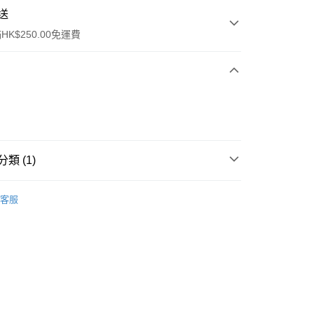
送
K$250.00免運費
類 (1)
ay
行裝
護膚保養
客服
流，訂單確認發貨後2-4個工作天送達
運費表
50.00 或以上免運費