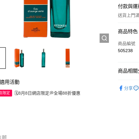
付款與運
送貨上門滿H
付款方式
商品特色
信用卡
商品編號
505238
Apple Pay
AlipayHK
商品相關分
WeChat P
適用活動
試用裝/旅
分享
🗓️8月8日網店限定💭全場88折優惠
網店限定
送貨方式
JD京東物
滿 HK$2
推薦