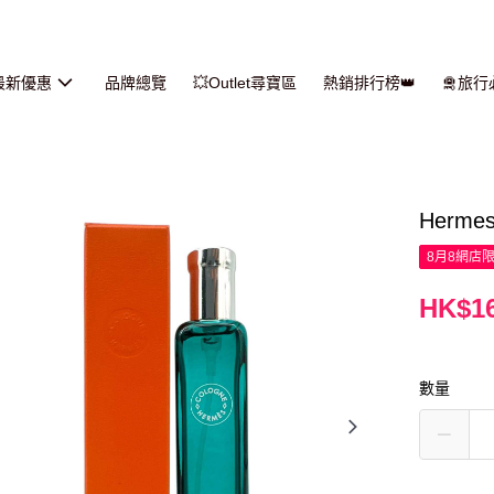
最新優惠
品牌總覽
💥Outlet尋寶區
熱銷排行榜👑
🛅旅
Herm
8月8網店
HK$16
數量