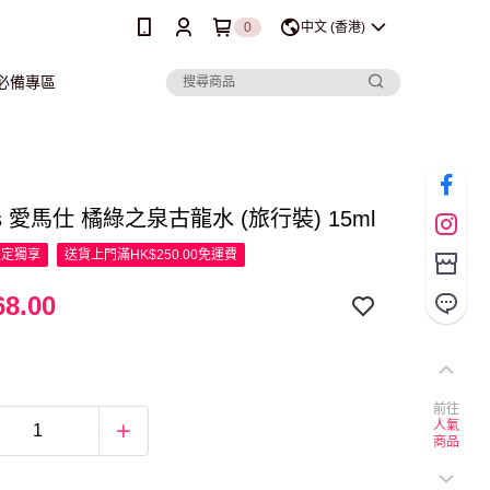
0
中文 (香港)
行必備專區
es 愛馬仕 橘綠之泉古龍水 (旅行裝) 15ml
限定
獨享
送貨上門滿HK$250.00免運費
8.00
前往
人氣
商品