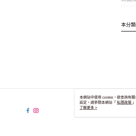
本分類
本網站中使用 cookie，欲查詢有關
設定，請參閱本網站「
私隱政策
」
用 cookie。
了解更多 >