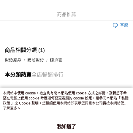
WeChat Pay
商品推薦
送貨方式
客服
JD京東物流，訂單確認發貨後2-4個工作天送達
運費表
滿 HK$250.00 或以上免運費
商品相關分類 (1)
彩妝產品
眼部彩妝
睫毛膏
本分類熱賣
全店暢銷排行
本網站中使用 cookie，欲查詢有關本網站使用 cookie 方式之詳情，及若您不希
熱門標籤
望在電腦上使用 cookie 時應如何變更電腦的 cookie 設定，請參閱本網站「
私隱
政策
」之 Cookie 聲明。您繼續使用本網站即表示您同意本公司得按本網站使用
條款之 Cookie 聲明使用 cookie。
了解更多 >
熱銷排行
最新商品
人氣推薦
我知道了