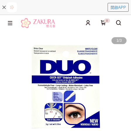
開啟APP
0
1
/
3