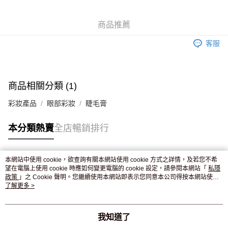
WeChat Pay
商品推薦
送貨方式
客服
JD京東物流，訂單確認發貨後2-4個工作天送達
運費表
滿 HK$250.00 或以上免運費
商品相關分類 (1)
彩妝產品
眼部彩妝
睫毛膏
本分類熱賣
全店暢銷排行
本網站中使用 cookie，欲查詢有關本網站使用 cookie 方式之詳情，及若您不希
熱門標籤
望在電腦上使用 cookie 時應如何變更電腦的 cookie 設定，請參閱本網站「
私隱
政策
」之 Cookie 聲明。您繼續使用本網站即表示您同意本公司得按本網站使用
條款之 Cookie 聲明使用 cookie。
了解更多 >
熱銷排行
最新商品
人氣推薦
我知道了