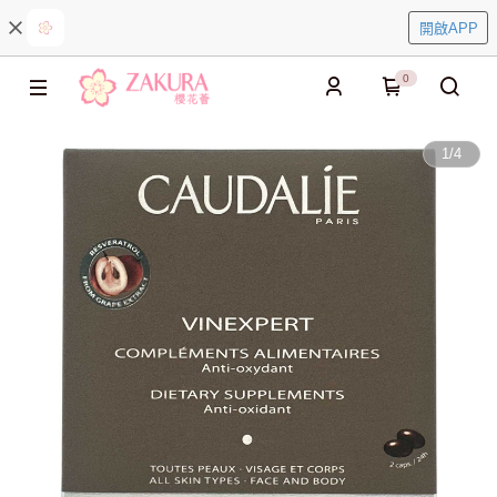
開啟APP
0
1
/
4