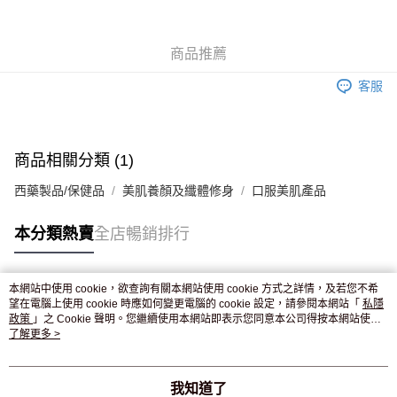
WeChat Pay
商品推薦
送貨方式
客服
JD京東物流，訂單確認發貨後2-4個工作天送達
運費表
滿 HK$250.00 或以上免運費
商品相關分類 (1)
西藥製品/保健品
美肌養顏及纖體修身
口服美肌產品
本分類熱賣
全店暢銷排行
本網站中使用 cookie，欲查詢有關本網站使用 cookie 方式之詳情，及若您不希
熱門標籤
望在電腦上使用 cookie 時應如何變更電腦的 cookie 設定，請參閱本網站「
私隱
政策
」之 Cookie 聲明。您繼續使用本網站即表示您同意本公司得按本網站使用
條款之 Cookie 聲明使用 cookie。
了解更多 >
熱銷排行
最新商品
人氣推薦
我知道了