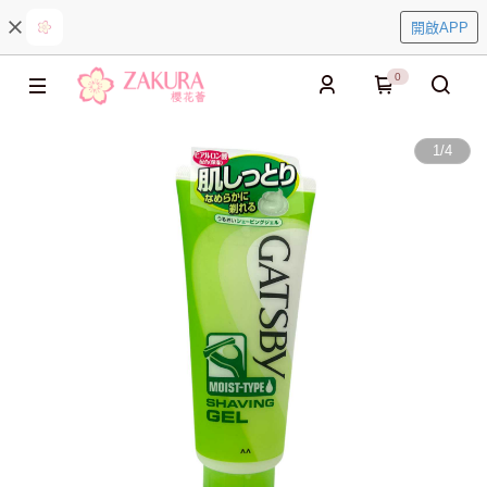
開啟APP
0
1
/
4