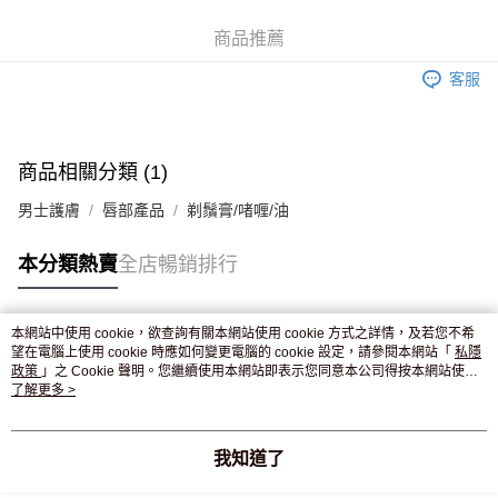
WeChat Pay
商品推薦
送貨方式
客服
JD京東物流，訂單確認發貨後2-4個工作天送達
運費表
滿 HK$250.00 或以上免運費
商品相關分類 (1)
男士護膚
唇部產品
剃鬚膏/啫喱/油
本分類熱賣
全店暢銷排行
本網站中使用 cookie，欲查詢有關本網站使用 cookie 方式之詳情，及若您不希
熱門標籤
望在電腦上使用 cookie 時應如何變更電腦的 cookie 設定，請參閱本網站「
私隱
政策
」之 Cookie 聲明。您繼續使用本網站即表示您同意本公司得按本網站使用
條款之 Cookie 聲明使用 cookie。
了解更多 >
熱銷排行
最新商品
人氣推薦
我知道了