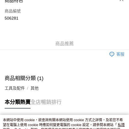
商品特色
信用卡
商品編號
Apple Pay
506281
AlipayHK
WeChat Pay
商品推薦
送貨方式
客服
JD京東物流，訂單確認發貨後2-4個工作天送達
運費表
滿 HK$250.00 或以上免運費
付款後門市自取，訂單確認後2-4個工作天到店，7天內取。逾期後
商品相關分類 (1)
訂單作廢，並不會安排重寄
工具及配件
其他
免運費
本分類熱賣
全店暢銷排行
本網站中使用 cookie，欲查詢有關本網站使用 cookie 方式之詳情，及若您不希
熱門標籤
望在電腦上使用 cookie 時應如何變更電腦的 cookie 設定，請參閱本網站「
私隱