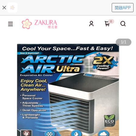
開啟APP
0
1
/
1