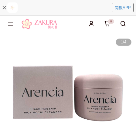
開啟APP
0
1
/
4