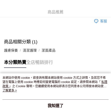
WeChat Pay
商品推薦
送貨方式
客服
JD京東物流，訂單確認發貨後2-4個工作天送達
運費表
滿 HK$250.00 或以上免運費
商品相關分類 (1)
護膚保養
清潔護理
潔面產品
本分類熱賣
全店暢銷排行
本網站中使用 cookie，欲查詢有關本網站使用 cookie 方式之詳情，及若您不希
熱門標籤
望在電腦上使用 cookie 時應如何變更電腦的 cookie 設定，請參閱本網站「
私隱
政策
」之 Cookie 聲明。您繼續使用本網站即表示您同意本公司得按本網站使用
條款之 Cookie 聲明使用 cookie。
了解更多 >
熱銷排行
最新商品
人氣推薦
我知道了