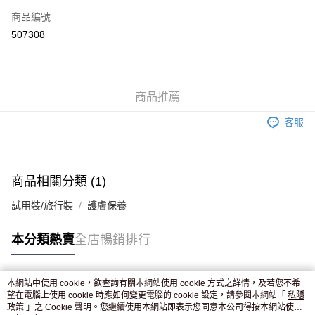
商品編號
Apple Pay
507308
AlipayHK
WeChat Pay
商品推薦
送貨方式
客服
JD京東物流，訂單確認發貨後2-4個工作天送達
運費表
滿 HK$250.00 或以上免運費
商品相關分類 (1)
試用裝/旅行裝
護膚保養
本分類熱賣
全店暢銷排行
本網站中使用 cookie，欲查詢有關本網站使用 cookie 方式之詳情，及若您不希
熱門標籤
望在電腦上使用 cookie 時應如何變更電腦的 cookie 設定，請參閱本網站「
私隱
政策
」之 Cookie 聲明。您繼續使用本網站即表示您同意本公司得按本網站使用