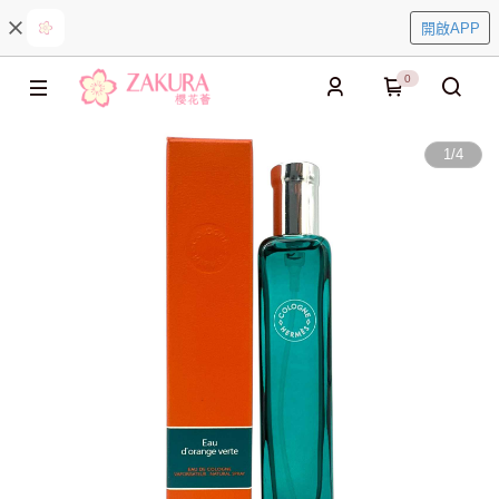
開啟APP
0
1
/
4