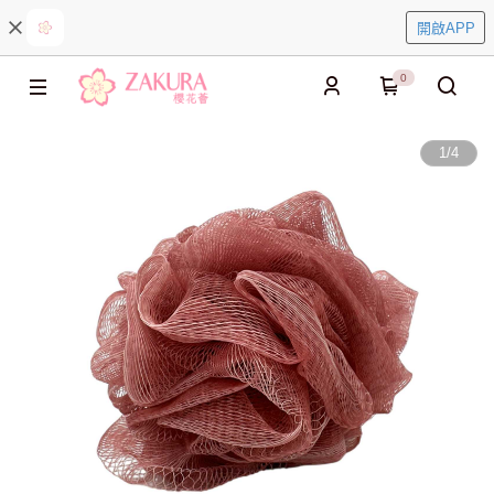
開啟APP
0
1
/
4