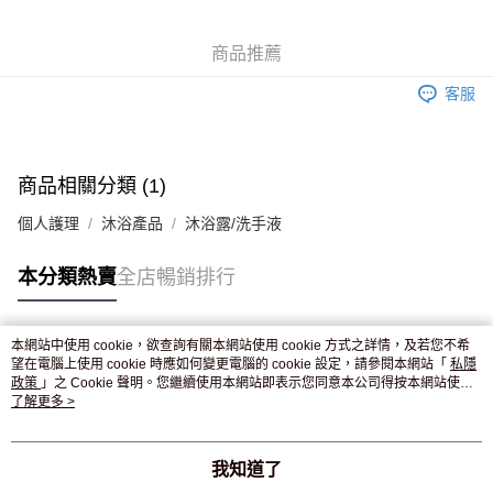
WeChat Pay
商品推薦
送貨方式
客服
JD京東物流，訂單確認發貨後2-4個工作天送達
運費表
滿 HK$250.00 或以上免運費
商品相關分類 (1)
個人護理
沐浴產品
沐浴露/洗手液
本分類熱賣
全店暢銷排行
本網站中使用 cookie，欲查詢有關本網站使用 cookie 方式之詳情，及若您不希
熱門標籤
望在電腦上使用 cookie 時應如何變更電腦的 cookie 設定，請參閱本網站「
私隱
政策
」之 Cookie 聲明。您繼續使用本網站即表示您同意本公司得按本網站使用
條款之 Cookie 聲明使用 cookie。
了解更多 >
熱銷排行
最新商品
人氣推薦
我知道了