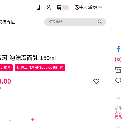
0
中文 (香港)
行必備專區
 芳珂 泡沫潔面乳 150ml
限定
獨享
送貨上門滿HK$250.00免運費
.00
0
前往
人氣
商品