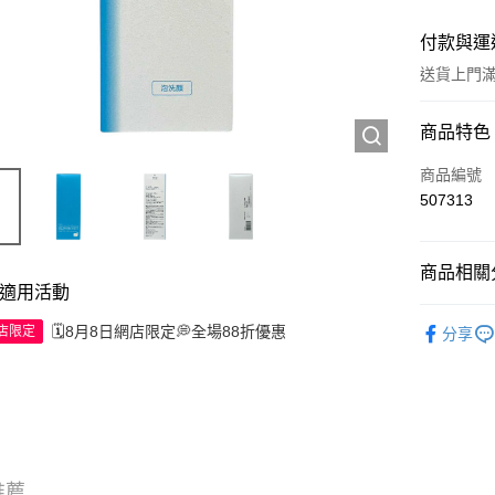
付款與運
送貨上門滿H
付款方式
商品特色
信用卡
商品編號
507313
Apple Pay
AlipayHK
商品相關分
適用活動
WeChat P
護膚保養
🗓️8月8日網店限定💭全場88折優惠
網店限定
分享
送貨方式
JD京東物
滿 HK$2
推薦