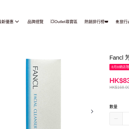
最新優惠
品牌總覽
💥Outlet尋寶區
熱銷排行榜👑
🛅旅
Fancl
8月8網店
HK$83
HK$168.0
數量