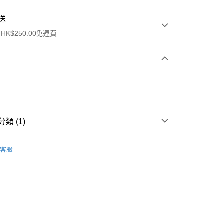
送
K$250.00免運費
類 (1)
ay
清潔護理
潔面產品
客服
流，訂單確認發貨後2-4個工作天送達
運費表
50.00 或以上免運費