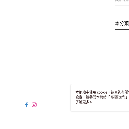
本分類
本網站中使用 cookie，欲查詢有關
設定，請參閱本網站「
私隱政策
」
用 cookie。
了解更多 >