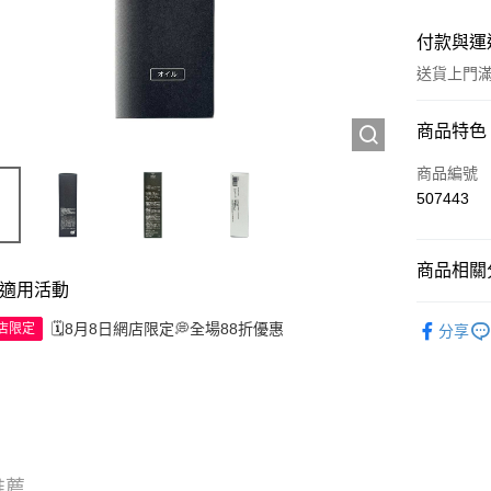
付款與運
送貨上門滿H
付款方式
商品特色
信用卡
商品編號
507443
Apple Pay
AlipayHK
商品相關分
適用活動
WeChat P
彩妝產品
🗓️8月8日網店限定💭全場88折優惠
網店限定
分享
送貨方式
JD京東物
滿 HK$2
推薦