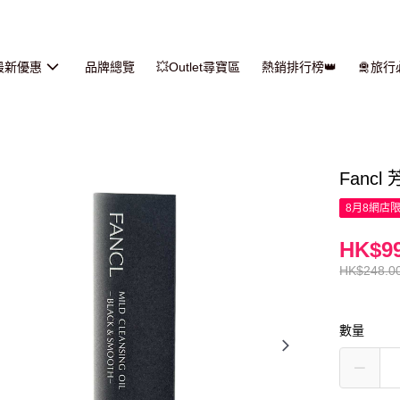
最新優惠
品牌總覽
💥Outlet尋寶區
熱銷排行榜👑
🛅旅
Fanc
8月8網店
HK$99
HK$248.0
數量