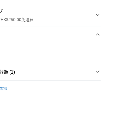
送
K$250.00免運費
類 (1)
ay
卸妝產品
面部卸妝液
客服
流，訂單確認發貨後2-4個工作天送達
運費表
50.00 或以上免運費