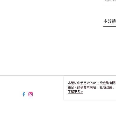
本分類
本網站中使用 cookie，欲查詢有關
設定，請參閱本網站「
私隱政策
」
用 cookie。
了解更多 >