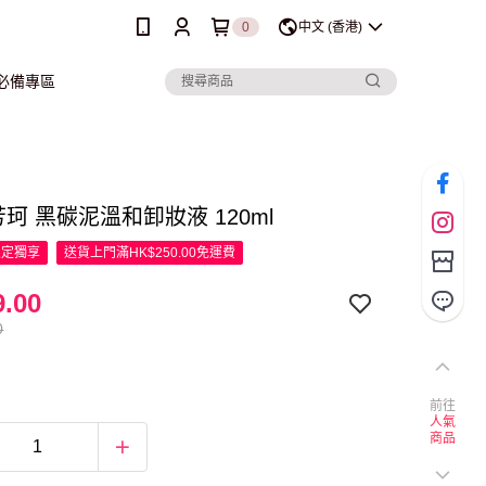
0
中文 (香港)
行必備專區
l 芳珂 黑碳泥溫和卸妝液 120ml
限定
獨享
送貨上門滿HK$250.00免運費
.00
0
前往
人氣
商品