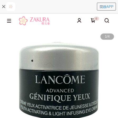
開啟APP
0
1
/
4