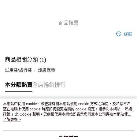
AlipayHK
WeChat Pay
商品推薦
送貨方式
客服
JD京東物流，訂單確認發貨後2-4個工作天送達
運費表
滿 HK$250.00 或以上免運費
商品相關分類 (1)
試用裝/旅行裝
護膚保養
本分類熱賣
全店暢銷排行
本網站中使用 cookie，欲查詢有關本網站使用 cookie 方式之詳情，及若您不希
熱門標籤
望在電腦上使用 cookie 時應如何變更電腦的 cookie 設定，請參閱本網站「
私隱
政策
」之 Cookie 聲明。您繼續使用本網站即表示您同意本公司得按本網站使用
條款之 Cookie 聲明使用 cookie。
了解更多 >
熱銷排行
最新商品
人氣推薦